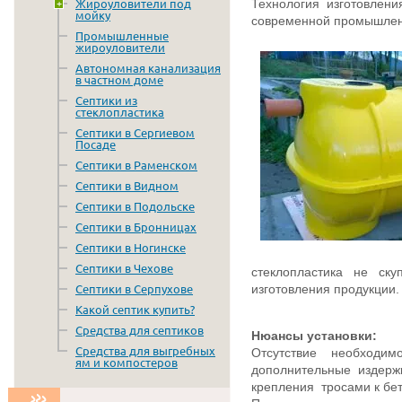
Технология изготовлен
Жироуловители под
мойку
современной промышлен
Промышленные
жироуловители
Автономная канализация
в частном доме
Септики из
стеклопластика
Септики в Сергиевом
Посаде
Септики в Раменском
Септики в Видном
Септики в Подольске
Септики в Бронницах
Септики в Ногинске
Септики в Чехове
стеклопластика не ск
изготовления продукции.
Септики в Серпухове
Какой септик купить?
Средства для септиков
Нюансы установки:
Средства для выгребных
Отсутствие необходи
ям и компостеров
дополнительные издерж
крепления тросами к бе