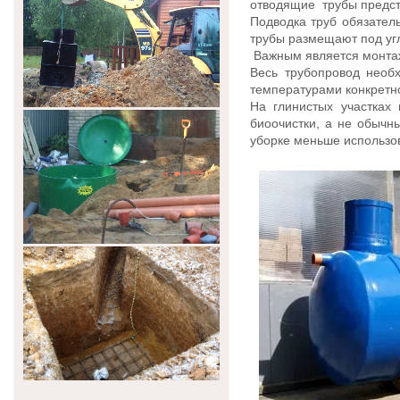
отводящие трубы предст
Подводка труб обязател
трубы размещают под угл
Важным является монтаж
Весь трубопровод необ
температурами конкретно
На глинистых участках
биоочистки, а не обычн
уборке меньше использо