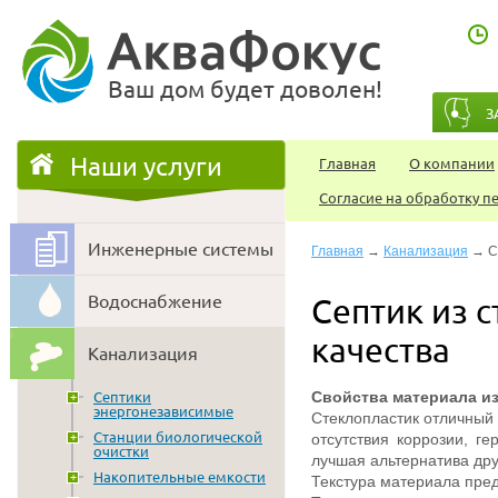
Ваш дом будет доволен!
З
Наши услуги
Главная
О компании
Согласие на обработку 
Инженерные системы
Главная
→
Канализация
→ Се
Водоснабжение
Септик из с
качества
Канализация
Свойства материала и
Септики
энергонезависимые
Стеклопластик отличный 
Станции биологической
отсутствия коррозии, ге
очистки
лучшая альтернатива др
Накопительные емкости
Текстура материала пре