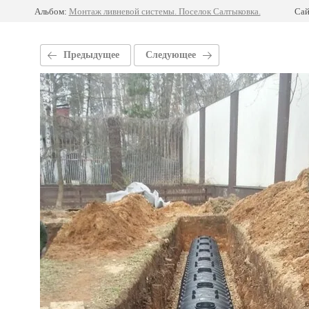
Альбом:
Монтаж ливневой системы. Поселок Салтыковка.
Сай
Предыдущее
Следующее