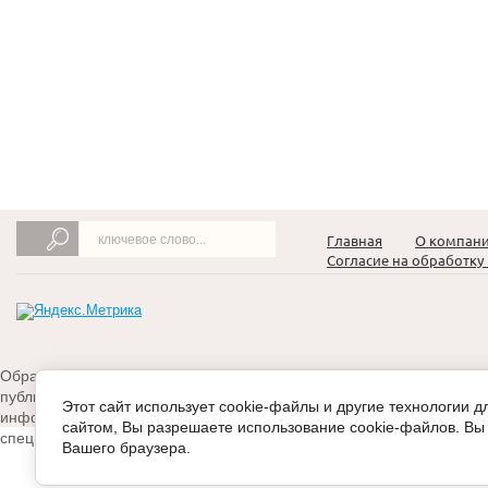
Главная
О компан
Согласие на обработк
Обращаем ваше внимание на то, что данный интернет-сайт носит 
публичной офертой, определяемой положениями Статьи 437(2) Гр
Этот сайт использует cookie-файлы и другие технологии 
информации о наличии и стоимости указанных товаров , пожалуйс
сайтом, Вы разрешаете использование cookie-файлов. Вы 
специальной формы связи или по телефону +7(926) 375-59-85
Вашего браузера.