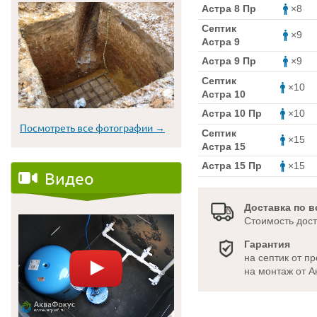
Астра 8 Пр
×8
Септик
×9
Астра 9
Астра 9 Пр
×9
Септик
×10
Астра 10
Астра 10 Пр
×10
Посмотреть все фотографии →
Септик
×15
Астра 15
Астра 15 Пр
×15
Видео
Доставка по в
Cтоимость дос
Гарантия
на септик от п
на монтаж от А