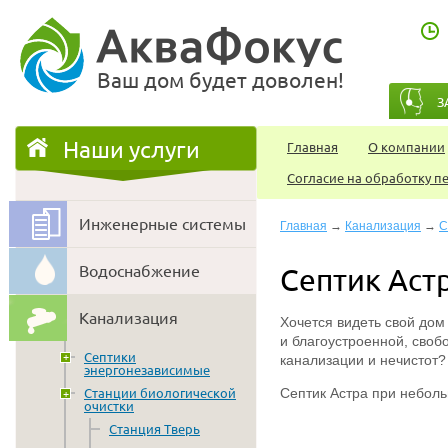
Ваш дом будет доволен!
З
Наши услуги
Главная
О компании
Согласие на обработку 
Инженерные системы
Главная
→
Канализация
→
С
Водоснабжение
Септик Аст
Канализация
Хочется видеть свой дом
и благоустроенной, своб
Септики
канализации и нечистот?
энергонезависимые
Cептик Астра при небол
Станции биологической
очистки
Станция Тверь