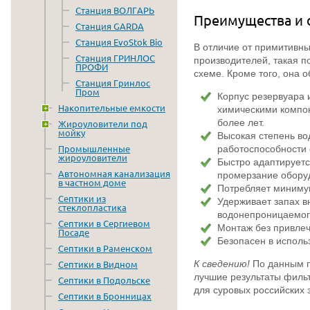
Станция ВОЛГАРЬ
Преимущества и 
Станция GARDA
Станция EvoStok Bio
В отличие от примитивны
Станция ГРИНЛОС
производителей, такая п
ПРОФИ
схеме. Кроме того, она 
Станция Гринлос
Пром
Корпус резервуара 
Накопительные емкости
химическими компон
более лет.
Жироуловители под
мойку
Высокая степень во
работоспособности 
Промышленные
жироуловители
Быстро адаптируется
Автономная канализация
промерзание оборуд
в частном доме
Потребляет минимум
Септики из
Удерживает запах в
стеклопластика
водонепроницаемого
Септики в Сергиевом
Монтаж без привлеч
Посаде
Безопасен в использ
Септики в Раменском
К сведению!
По данным п
Септики в Видном
лучшие результаты фильт
Септики в Подольске
для суровых российских 
Септики в Бронницах