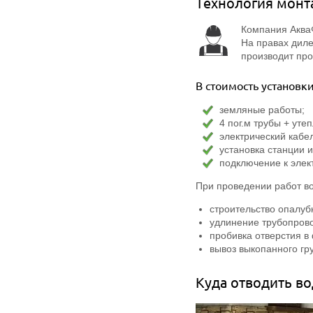
Технология монт
Компания АкваФ
На правах диле
производит пр
В стоимость установки
земляные работы;
4 пог.м трубы + уте
электрический кабел
установка станции и
подключение к элек
При проведении работ в
строительство опалуб
удлинение трубопрово
пробивка отверстия в
вывоз выкопанного гру
Куда отводить во