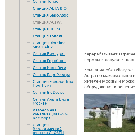
Септик Топас
Станция ALTA BIO
Станция Барс-Аэро
Станция АСТРА
Станция ПЕГАС
Станция Тополь
Станция BioPrime
Smart Air V
Септик Биопурит
перерабатывает загрязн
нормам и допускает пов
Септик Евробион
Септик Коло Веси
Компания «АкваФокус» я
Септик Барс-Ультра
Астра по максимальной в
жителей Москвы и Моско
Станция Евролос Био,
Про, Грунт
оборудования и решение
Септик BioDevice
Септик Альта Био в
Москве
Автономная
канализация БИО-С
Комфорт
Станция
биологической
очистки GLOSEN